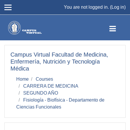
Skip to main content
You are not logged in. (
Log in
)
Campus Virtual Facultad de Medicina,
Enfermería, Nutrición y Tecnología
Médica
Home
Courses
CARRERA DE MEDICINA
SEGUNDO AÑO
Fisiología - Biofísica - Departamento de
Ciencias Funcionales