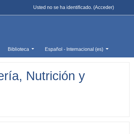
Usted no se ha identificado. (
Acceder
)
Biblioteca
Español - Internacional ‎(es)‎
ía, Nutrición y