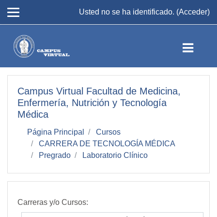
Salta al contenido principal
Usted no se ha identificado. (
Acceder
)
Campus Virtual Facultad de Medicina,
Enfermería, Nutrición y Tecnología
Médica
Página Principal
Cursos
CARRERA DE TECNOLOGÍA MÉDICA
Pregrado
Laboratorio Clínico
Carreras y/o Cursos: