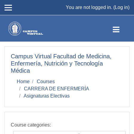
Skip to main content
You are not logged in. (
Log in
)
Campus Virtual Facultad de Medicina,
Enfermería, Nutrición y Tecnología
Médica
Home
Courses
CARRERA DE ENFERMERÍA
Asignaturas Electivas
Course categories: