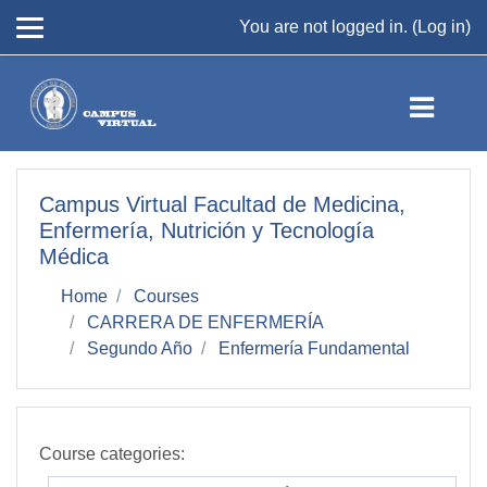
Skip to main content
You are not logged in. (
Log in
)
Campus Virtual Facultad de Medicina,
Enfermería, Nutrición y Tecnología
Médica
Home
Courses
CARRERA DE ENFERMERÍA
Segundo Año
Enfermería Fundamental
Course categories: