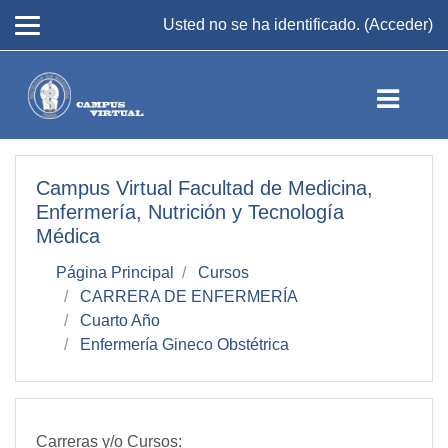
Salta al contenido principal
Usted no se ha identificado. (
Acceder
)
Campus Virtual Facultad de Medicina,
Enfermería, Nutrición y Tecnología
Médica
Página Principal
Cursos
CARRERA DE ENFERMERÍA
Cuarto Año
Enfermería Gineco Obstétrica
Carreras y/o Cursos: