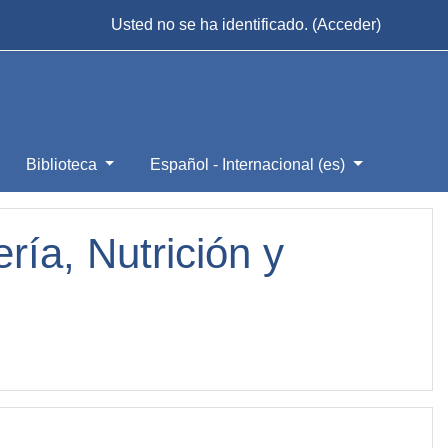
Usted no se ha identificado. (
Acceder
)
Biblioteca
Español - Internacional ‎(es)‎
ía, Nutrición y