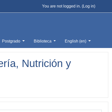
You are not logged in. (
Log in
)
Postgrado
Biblioteca
English ‎(en)‎
ía, Nutrición y