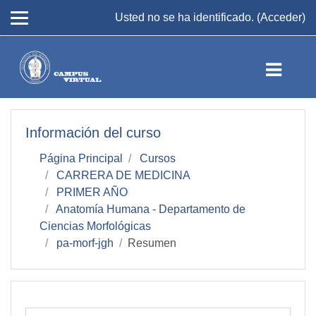
Salta al contenido principal
Usted no se ha identificado. (
Acceder
)
Información del curso
Página Principal
Cursos
CARRERA DE MEDICINA
PRIMER AÑO
Anatomía Humana - Departamento de
Ciencias Morfológicas
pa-morf-jgh
Resumen