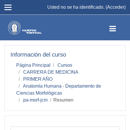
Salta al contenido principal
Usted no se ha identificado. (
Acceder
)
Información del curso
Página Principal
Cursos
CARRERA DE MEDICINA
PRIMER AÑO
Anatomía Humana - Departamento de
Ciencias Morfológicas
pa-morf-jcm
Resumen