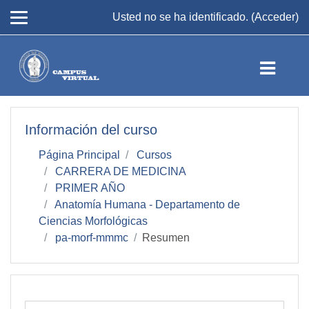
Salta al contenido principal
Usted no se ha identificado. (
Acceder
)
Información del curso
Página Principal
Cursos
CARRERA DE MEDICINA
PRIMER AÑO
Anatomía Humana - Departamento de
Ciencias Morfológicas
pa-morf-mmmc
Resumen