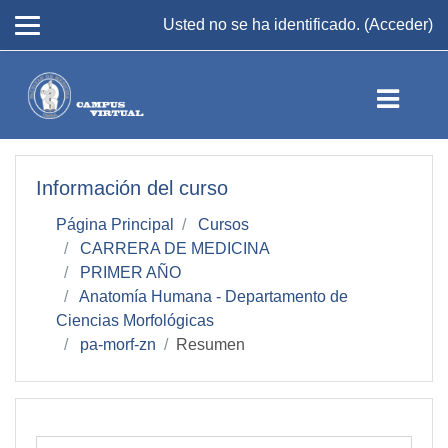
Salta al contenido principal
Usted no se ha identificado. (
Acceder
)
Información del curso
Página Principal
Cursos
CARRERA DE MEDICINA
PRIMER AÑO
Anatomía Humana - Departamento de
Ciencias Morfológicas
pa-morf-zn
Resumen