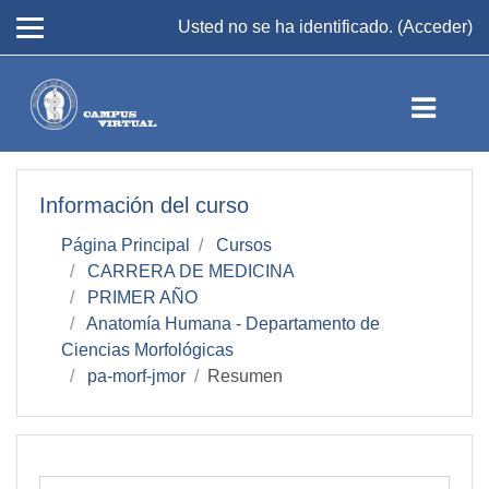
Salta al contenido principal
Usted no se ha identificado. (
Acceder
)
Información del curso
Página Principal
Cursos
CARRERA DE MEDICINA
PRIMER AÑO
Anatomía Humana - Departamento de
Ciencias Morfológicas
pa-morf-jmor
Resumen