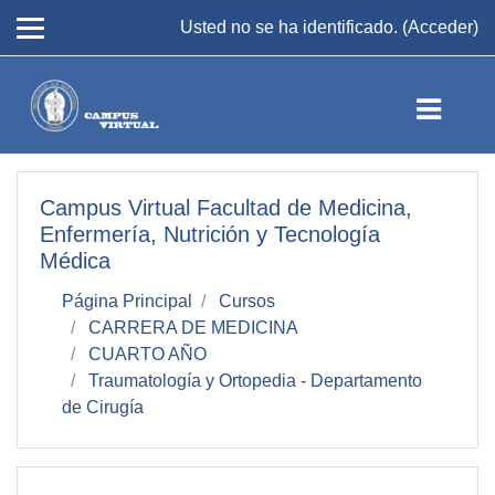
Salta al contenido principal
Usted no se ha identificado. (
Acceder
)
Campus Virtual Facultad de Medicina,
Enfermería, Nutrición y Tecnología
Médica
Página Principal
Cursos
CARRERA DE MEDICINA
CUARTO AÑO
Traumatología y Ortopedia - Departamento
de Cirugía