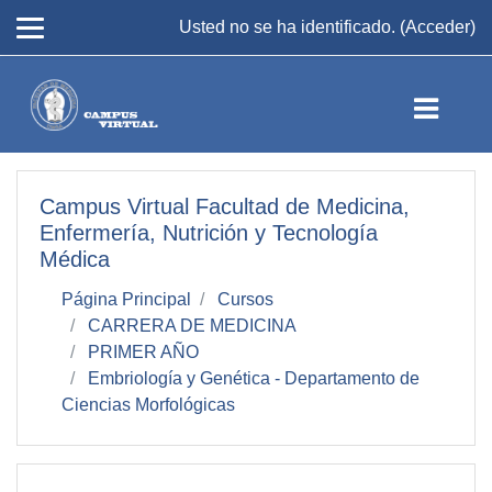
Salta al contenido principal
Usted no se ha identificado. (
Acceder
)
Campus Virtual Facultad de Medicina,
Enfermería, Nutrición y Tecnología
Médica
Página Principal
Cursos
CARRERA DE MEDICINA
PRIMER AÑO
Embriología y Genética - Departamento de
Ciencias Morfológicas