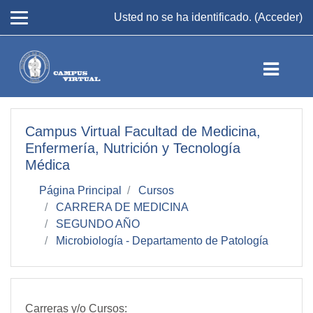
Salta al contenido principal
Usted no se ha identificado. (
Acceder
)
Campus Virtual Facultad de Medicina,
Enfermería, Nutrición y Tecnología
Médica
Página Principal
Cursos
CARRERA DE MEDICINA
SEGUNDO AÑO
Microbiología - Departamento de Patología
Carreras y/o Cursos: