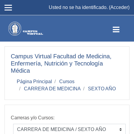
Salta al contenido principal
Usted no se ha identificado. (
Acceder
)
Campus Virtual Facultad de Medicina,
Enfermería, Nutrición y Tecnología
Médica
Página Principal
Cursos
CARRERA DE MEDICINA
SEXTO AÑO
Carreras y/o Cursos: