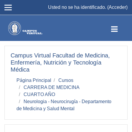
Salta al contenido principal
Usted no se ha identificado. (
Acceder
)
Campus Virtual Facultad de Medicina,
Enfermería, Nutrición y Tecnología
Médica
Página Principal
Cursos
CARRERA DE MEDICINA
CUARTO AÑO
Neurologia - Neurocirugía - Departamento
de Medicina y Salud Mental