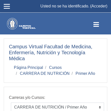
Salta al contenido principal
Usted no se ha identificado. (
Acceder
)
Campus Virtual Facultad de Medicina,
Enfermería, Nutrición y Tecnología
Médica
Página Principal
Cursos
CARRERA DE NUTRICIÓN
Primer Año
Carreras y/o Cursos: