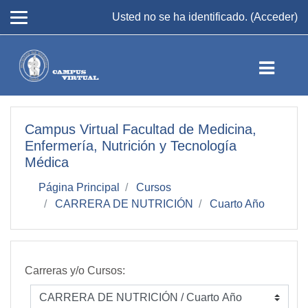
Salta al contenido principal
Usted no se ha identificado. (
Acceder
)
Campus Virtual Facultad de Medicina,
Enfermería, Nutrición y Tecnología
Médica
Página Principal
Cursos
CARRERA DE NUTRICIÓN
Cuarto Año
Carreras y/o Cursos: