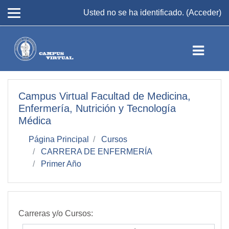
Salta al contenido principal
Usted no se ha identificado. (
Acceder
)
Campus Virtual Facultad de Medicina,
Enfermería, Nutrición y Tecnología
Médica
Página Principal
Cursos
CARRERA DE ENFERMERÍA
Primer Año
Carreras y/o Cursos: