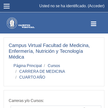
Salta al contenido principal
Usted no se ha identificado. (
Acceder
)
Campus Virtual Facultad de Medicina,
Enfermería, Nutrición y Tecnología
Médica
Página Principal
Cursos
CARRERA DE MEDICINA
CUARTO AÑO
Carreras y/o Cursos: